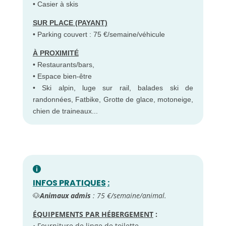
• Casier à skis
SUR PLACE (PAYANT)
• Parking couvert : 75 €/semaine/véhicule
À PROXIMITÉ
• Restaurants/bars,
• Espace bien-être
• Ski alpin, luge sur rail, balades ski de
randonnées, Fatbike, Grotte de glace, motoneige,
chien de traineaux...
INFOS PRATIQUES
:
🐶
Animaux admis
: 75 €/semaine/animal.
ÉQUIPEMENTS PAR HÉBERGEMENT
:
• Fourniture de linge de toilette