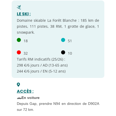
LE SKI
:
Domaine skiable La Forêt Blanche : 185 km de
pistes, 111 pistes, 38 RM, 1 grotte de glace, 1
snowpark.
18
51
32
10
Tarifs RM indicatifs (25/26) :
298 €/6 jours / AD (13-65 ans)
244 €/6 jours / EN (5-12 ans)
ACCÈS
:
🛻
En voiture
Depuis Gap, prendre N94 en direction de D902A
sur 72 km.