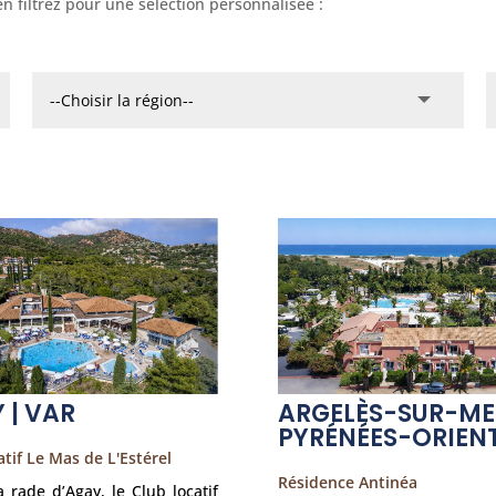
n filtrez pour une sélection personnalisée :
 | VAR
ARGELÈS-SUR-MER
PYRÉNÉES-ORIEN
atif Le Mas de L'Estérel
Résidence Antinéa
a rade d’Agay, le Club locatif