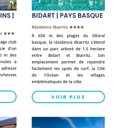
NS |
BIDART | PAYS BASQUE
Résidence Ilbarritz ★★★★
ins ★★★
À 650 m des plages du littoral
lage club
basque, la résidence Ilbarritz s’étend
cie d’un
dans un parc arboré de 1,5 hectare
50 m des
entre Bidart et Biarritz. Son
inutes à
emplacement permet de rejoindre
 adresse
facilement les spots de surf, la Cité
ichesses
de l’Océan et les villages
emblématiques de la côte.
VOIR PLUS