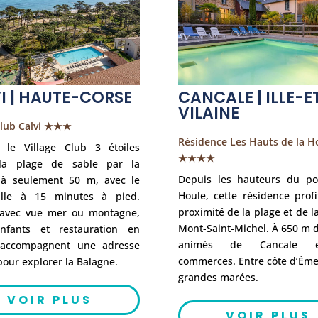
I | HAUTE-CORSE
CANCALE | ILLE-E
VILAINE
Club Calvi ★★★
Résidence Les Hauts de la H
, le Village Club 3 étoiles
★★★★
 la plage de sable par la
Depuis les hauteurs du po
 à seulement 50 m, avec le
Houle, cette résidence prof
ville à 15 minutes à pied.
proximité de la plage et de l
 avec vue mer ou montagne,
Mont-Saint-Michel. À 650 m 
nfants et restauration en
animés de Cancale 
 accompagnent une adresse
commerces. Entre côte d’Éme
our explorer la Balagne.
grandes marées.
VOIR PLUS
VOIR PLUS