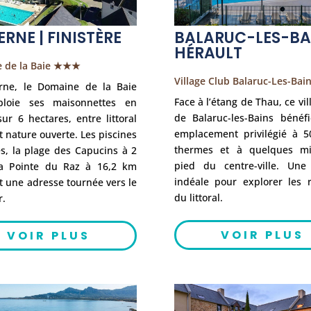
ERNE | FINISTÈRE
BALARUC-LES-BAI
HÉRAULT
 de la Baie ★★★
Village Club Balaruc-Les-Ba
rne, le Domaine de la Baie
Face à l’étang de Thau, ce vil
loie ses maisonnettes en
de Balaruc-les-Bains bénéfi
ur 6 hectares, entre littoral
emplacement privilégié à 
t nature ouverte. Les piscines
thermes et à quelques m
s, la plage des Capucins à 2
pied du centre-ville. Une
a Pointe du Raz à 16,2 km
indéale pour explorer les r
 une adresse tournée vers le
du littoral.
r.
VOIR PLUS
VOIR PLUS