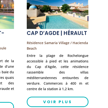
T-
CAP D’AGDE | HÉRAULT
Résidence Samaria Village / Hacienda
oule
Beach
Entre la plage de Rochelongue
rt de la
accessible à pied et les animations
ite d’une
du Cap d’Agde, cette résidence
a baie du
rassemble des villas
des quais
méditerranéennes entourées de
et des
verdure. Commerces à 400 m et
raude et
centre de la station à 1,2 km.
VOIR PLUS