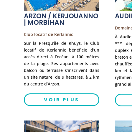
ARZON / KERJOUANNO
AUDI
| MORBIHAN
Domaine
Club locatif de Kerlannic
À Audie
Sur la Presqu’île de Rhuys, le Club
*** dép
locatif de Kerlannic bénéficie d’un
duplex s
accès direct à l’océan, à 100 mètres
breton e
de la plage. Ses appartements avec
chauffée
balcon ou terrasse s’inscrivent dans
km et l
un site naturel de 9 hectares, à 2 km
rythment
du centre d’Arzon.
grand ai
VOIR PLUS