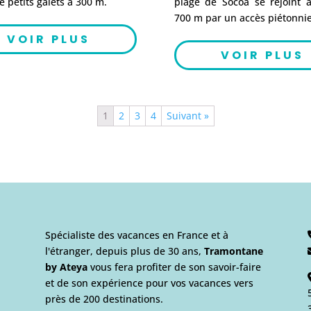
e petits galets à 300 m.
plage de Socoa se rejoint à
700 m par un accès piétonnie
VOIR PLUS
VOIR PLUS
1
2
3
4
Suivant »
Spécialiste des vacances en France et à
l'étranger, depuis plus de 30 ans,
Tramontane
by Ateya
vous fera profiter de son savoir-faire
et de son expérience pour vos vacances vers
près de 200 destinations.