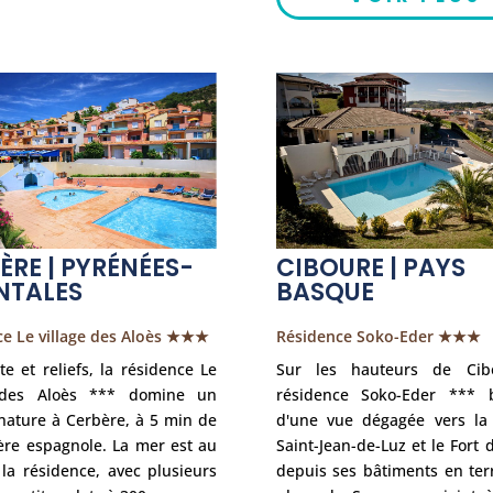
ÈRE | PYRÉNÉES-
CIBOURE | PAYS
NTALES
BASQUE
ce Le village des Aloès ★★★
Résidence Soko-Eder ★★★
te et reliefs, la résidence Le
Sur les hauteurs de Cib
 des Aloès *** domine un
résidence Soko-Eder *** b
nature à Cerbère, à 5 min de
d'une vue dégagée vers la
ière espagnole. La mer est au
Saint-Jean-de-Luz et le Fort 
la résidence, avec plusieurs
depuis ses bâtiments en ter