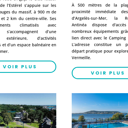
À 500 mètres de la pla
e l’Estérel s’appuie sur les
proximité immédiate des
rouges du massif, à 900 m de
d’Argelès-sur-Mer, la R
 et 2 km du centre-ville. Ses
Antinéa dispose d'acc
ements climatisés avec
nombreux équipements grâ
se s’accompagnent d’une
lien direct avec le Camping
 extérieure, d’activités
L’adresse constitue un 
s et d’un espace balnéaire en
départ pratique pour explore
 mer.
Vermeille.
VOIR PLUS
VOIR PLUS