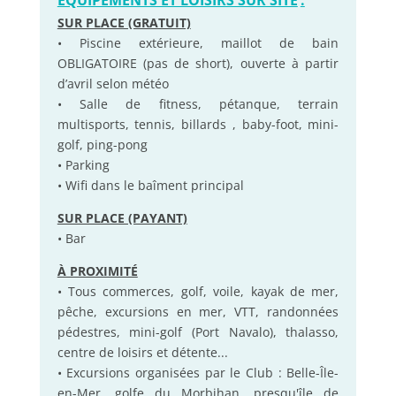
ÉQUIPEMENTS ET LOISIRS SUR SITE
:
SUR PLACE (GRATUIT)
• Piscine extérieure, maillot de bain
OBLIGATOIRE (pas de short), ouverte à partir
d’avril selon météo
• Salle de fitness, pétanque, terrain
multisports, tennis, billards , baby-foot, mini-
golf, ping-pong
• Parking
• Wifi dans le baîment principal
SUR PLACE (PAYANT)
• Bar
À PROXIMITÉ
• Tous commerces, golf, voile, kayak de mer,
pêche, excursions en mer, VTT, randonnées
pédestres, mini-golf (Port Navalo), thalasso,
centre de loisirs et détente...
• Excursions organisées par le Club : Belle-Île-
en-Mer, golfe du Morbihan, presqu'île de