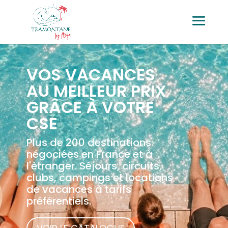
VOS VACANCES
AU MEILLEUR PRIX
GRÂCE À VOTRE
CSE
Plus de 200 destinations
négociées en France et à
l'étranger. Séjours, circuits,
clubs, campings et locations
de vacances à tarifs
préférentiels.