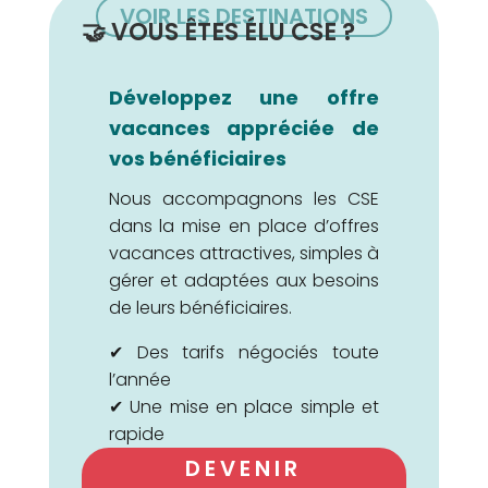
VOIR LES DESTINATIONS
🤝 VOUS ÊTES ÉLU CSE ?
Développez une offre
vacances appréciée de
vos bénéficiaires
Nous accompagnons les CSE
dans la mise en place d’offres
vacances attractives, simples à
gérer et adaptées aux besoins
de leurs bénéficiaires.
✔ Des tarifs négociés toute
l’année
✔ Une mise en place simple et
rapide
✔ Un interlocuteur dédié
DEVENIR