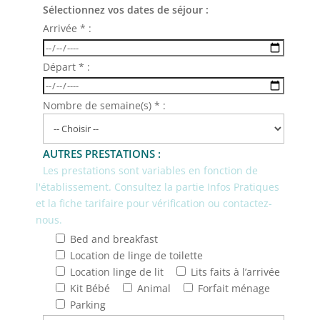
Sélectionnez vos dates de séjour :
Arrivée * :
Départ * :
Nombre de semaine(s) * :
AUTRES PRESTATIONS :
Les prestations sont variables en fonction de
l'établissement. Consultez la partie Infos Pratiques
et la fiche tarifaire pour vérification ou contactez-
nous.
Bed and breakfast
Location de linge de toilette
Location linge de lit
Lits faits à l’arrivée
Kit Bébé
Animal
Forfait ménage
Parking