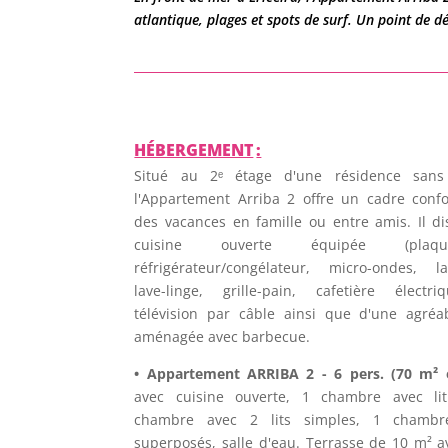
atlantique, plages et spots de surf. Un point de d
HÉBERGEMENT
:
Situé au 2ᵉ étage d'une résidence sans
l'Appartement Arriba 2 offre un cadre conf
des vacances en famille ou entre amis. Il d
cuisine ouverte équipée (plaq
réfrigérateur/congélateur, micro-ondes, lav
lave-linge, grille-pain, cafetière électri
télévision par câble ainsi que d'une agréa
aménagée avec barbecue.
• Appartement ARRIBA 2 - 6 pers. (70 m² 
avec cuisine ouverte, 1 chambre avec li
chambre avec 2 lits simples, 1 chambre
superposés, salle d'eau. Terrasse de 10 m² a