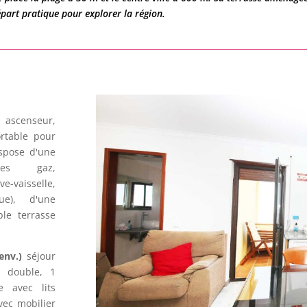
épart pratique pour explorer la région.
 ascenseur,
ortable pour
ispose d'une
ues gaz,
e-vaisselle,
que), d'une
ble terrasse
env.)
séjour
t double, 1
 avec lits
vec mobilier