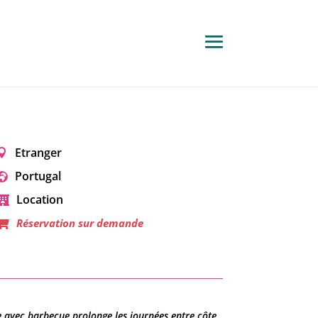
Etranger
Portugal
Location
Réservation sur demande
ée avec barbecue prolonge les journées entre côte