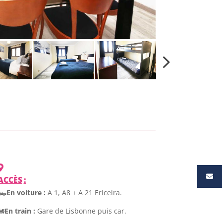
ACCÈS
:
🛻
En voiture :
A 1, A8 + A 21 Ericeira.
🚂
En train :
Gare de Lisbonne puis car.