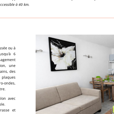
accessible à 40 km.
ssée ou à
jusqu’à 6
nagement
ion, une
ains, des
plaques
ro-ondes,
ère.
alon avec
ble.
rasse et