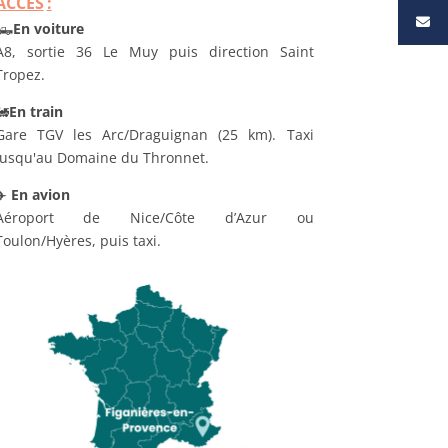
ACCÈS
:
🛻
En voiture
A8, sortie 36 Le Muy puis direction Saint
Tropez.
🚂
En train
Gare TGV les Arc/Draguignan (25 km). Taxi
jusqu'au Domaine du Thronnet.
✈️
En avion
Aéroport de Nice/Côte d’Azur ou
Toulon/Hyères, puis taxi.