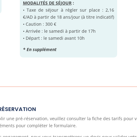
MODALITÉS DE SÉJOUR
:
• Taxe de séjour à régler sur place : 2,16
€/AD à partir de 18 ans/jour (à titre indicatif)
• Caution : 300 €
• Arrivée : le samedi à partir de 17h
• Départ : le samedi avant 10h
* En supplément
-RÉSERVATION
 une pré-réservation, veuillez consulter la fiche des tarifs pour vi
éléments pour compléter le formulaire.
 engagement, nous vous transmettrons un devis pour valider votre