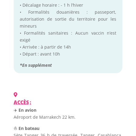
• Décalage horaire : - 1 h l’hiver
• Formalités douanières : passeport,
autorisation de sortie du territoire pour les
mineurs
• Formalités sanitaires : Aucun vaccin n’est
exigé
• Arrivée : à partir de 14h
• Départ : avant 10h
*En supplément
ACCÈS
:
✈️
En avion
Aéroport de Marrakech 22 km.
⛵
En bateau
Sète Tanger 36 h de traversée. Tanger, Casablanca,