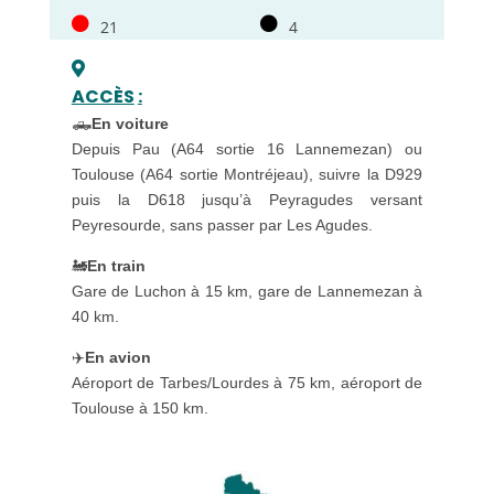
21
4
ACCÈS
:
🛻
En voiture
Depuis Pau (A64 sortie 16 Lannemezan) ou
Toulouse (A64 sortie Montréjeau), suivre la D929
puis la D618 jusqu’à Peyragudes versant
Peyresourde, sans passer par Les Agudes.
🚂
En train
Gare de Luchon à 15 km, gare de Lannemezan à
40 km.
✈️
En avion
Aéroport de Tarbes/Lourdes à 75 km, aéroport de
Toulouse à 150 km.