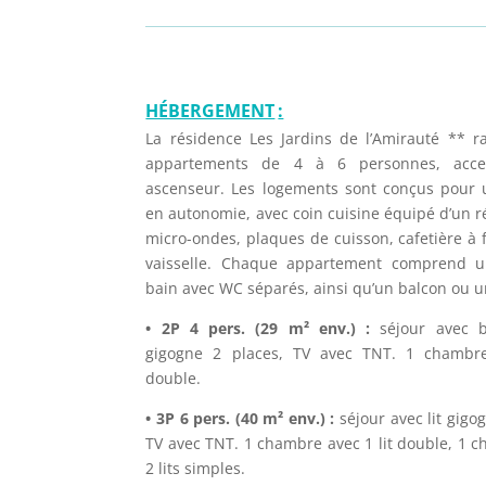
HÉBERGEMENT
:
La résidence Les Jardins de l’Amirauté ** 
appartements de 4 à 6 personnes, acces
ascenseur. Les logements sont conçus pour 
en autonomie, avec coin cuisine équipé d’un ré
micro-ondes, plaques de cuisson, cafetière à fi
vaisselle. Chaque appartement comprend u
bain avec WC séparés, ainsi qu’un balcon ou u
• 2P 4 pers. (29 m² env.) :
séjour avec b
gigogne 2 places, TV avec TNT. 1 chambre
double.
• 3P 6 pers. (40 m² env.) :
séjour avec lit gigo
TV avec TNT. 1 chambre avec 1 lit double, 1 
2 lits simples.