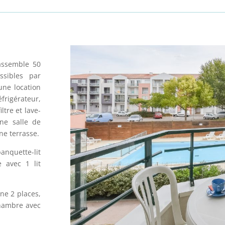
rassemble 50
sibles par
une location
frigérateur,
ltre et lave-
ne salle de
ne terrasse.
anquette-lit
 avec 1 lit
gne 2 places,
chambre avec