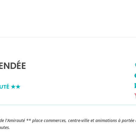
VENDÉE
AUTÉ ★★
 de l’Amirauté ** place commerces, centre-ville et animations à porté
nutes.