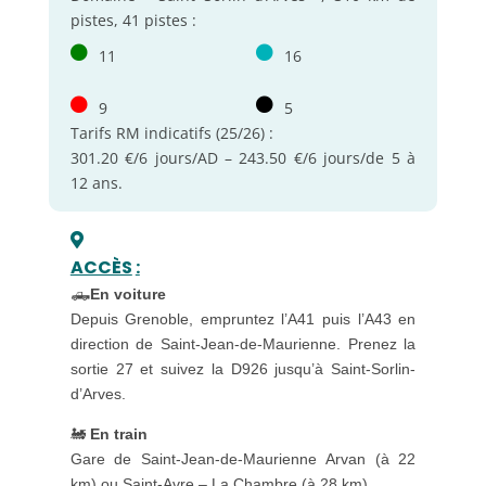
pistes, 41 pistes :
11
16
9
5
Tarifs RM indicatifs (25/26) :
301.20 €/6 jours/AD – 243.50 €/6 jours/de 5 à
12 ans.
ACCÈS
:
🛻
En voiture
Depuis Grenoble, empruntez l’A41 puis l’A43 en
direction de Saint-Jean-de-Maurienne. Prenez la
sortie 27 et suivez la D926 jusqu’à Saint-Sorlin-
d’Arves.
🚂
En train
Gare de Saint-Jean-de-Maurienne Arvan (à 22
km) ou Saint-Avre – La Chambre (à 28 km)