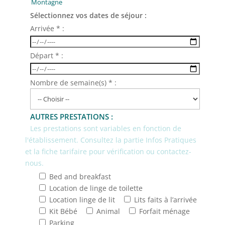
Sélectionnez vos dates de séjour :
Arrivée * :
Départ * :
Nombre de semaine(s) * :
AUTRES PRESTATIONS :
Les prestations sont variables en fonction de
l'établissement. Consultez la partie Infos Pratiques
et la fiche tarifaire pour vérification ou contactez-
nous.
Bed and breakfast
Location de linge de toilette
Location linge de lit
Lits faits à l’arrivée
Kit Bébé
Animal
Forfait ménage
Parking